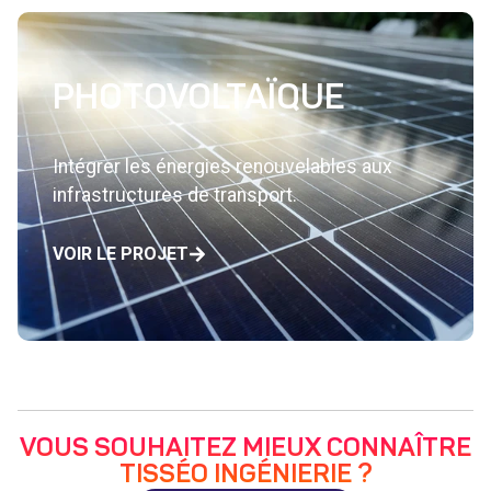
PHOTOVOLTAÏQUE
Intégrer les énergies renouvelables aux
infrastructures de transport.
VOIR LE PROJET
VOUS SOUHAITEZ MIEUX CONNAÎTRE
TISSÉO INGÉNIERIE ?