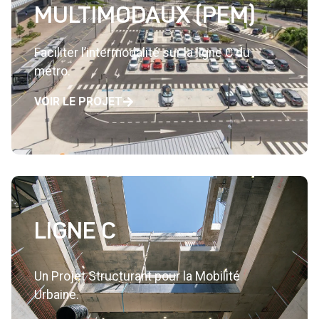
MULTIMODAUX (PEM)
Faciliter l’intermodalité sur la ligne C du
métro.
VOIR LE PROJET
LIGNE C
Un Projet Structurant pour la Mobilité
Urbaine.