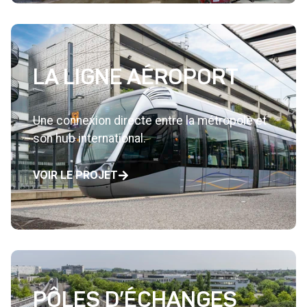
LA LIGNE AÉROPORT
Une connexion directe entre la métropole et
son hub international.
VOIR LE PROJET
PÔLES D’ÉCHANGES