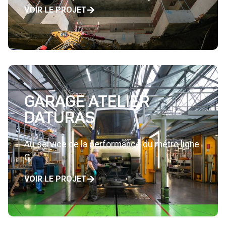
VOIR LE PROJET
GARAGE ATELIER
DATURAS
Au service de la performance du métro ligne
C.
VOIR LE PROJET