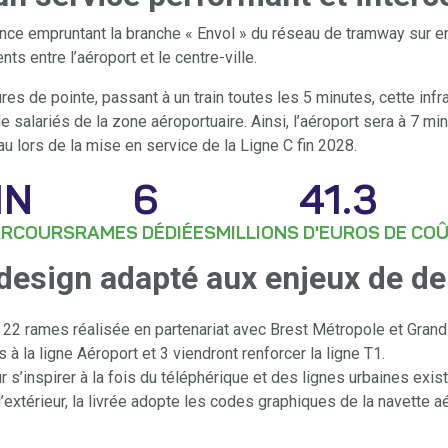
nce empruntant la branche « Envol » du réseau de tramway sur en
nts entre l’aéroport et le centre-ville.
 de pointe, passant à un train toutes les 5 minutes, cette infra
 salariés de la zone aéroportuaire. Ainsi, l’aéroport sera à 7 m
u lors de la mise en service de la Ligne C fin 2028.
IN
6
41.3
ARCOURS
RAMES DÉDIÉES
MILLIONS D'EUROS DE CO
 design adapté aux enjeux de d
22 rames réalisée en partenariat avec Brest Métropole et Gran
à la ligne Aéroport et 3 viendront renforcer la ligne T1.
r s’inspirer à la fois du téléphérique et des lignes urbaines exis
extérieur, la livrée adopte les codes graphiques de la navette aé