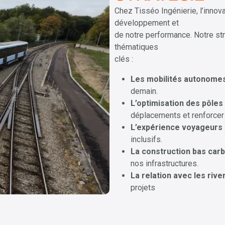
Chez Tisséo Ingénierie, l’innova
développement et
de notre performance. Notre stra
thématiques
clés :
Les mobilités autonome
demain.
L’optimisation des pôle
déplacements et renforcer l
L’expérience voyageurs
inclusifs.
La construction bas car
nos infrastructures.
La relation avec les rive
projets