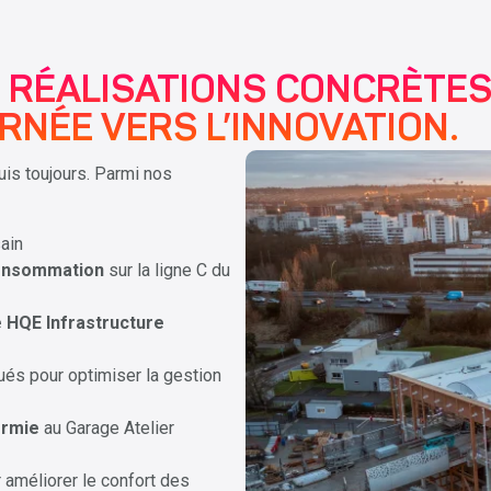
 RÉALISATIONS CONCRÈTES
NÉE VERS L’INNOVATION.
uis toujours. Parmi nos
ain
consommation
sur la ligne C du
e HQE Infrastructure
s pour optimiser la gestion
ermie
au Garage Atelier
 améliorer le confort des