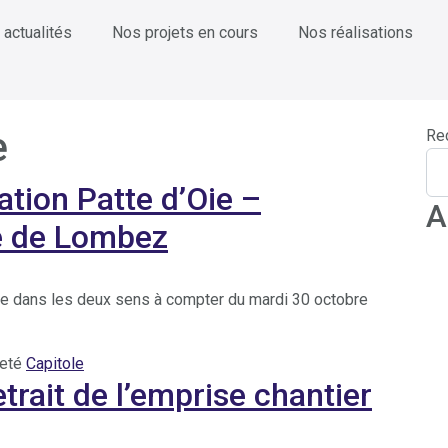
 actualités
Nos projets en cours
Nos réalisations
e
Re
tion Patte d’Oie –
A
ue de Lombez
lie dans les deux sens à compter du mardi 30 octobre
ueté
Capitole
rait de l’emprise chantier