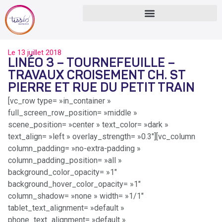
Le
13 juillet 2018
LINÉO 3 – TOURNEFEUILLE –
TRAVAUX CROISEMENT CH. ST
PIERRE ET RUE DU PETIT TRAIN
[vc_row type= »in_container »
full_screen_row_position= »middle »
scene_position= »center » text_color= »dark »
text_align= »left » overlay_strength= »0.3″][vc_column
column_padding= »no-extra-padding »
column_padding_position= »all »
background_color_opacity= »1″
background_hover_color_opacity= »1″
column_shadow= »none » width= »1/1″
tablet_text_alignment= »default »
phone_text_alignment= »default »