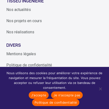
TISSÉO INGÉNIERIE
Nos actualités
Nos projets en cours
Nos réalisations
DIVERS
Mentions légales
Politique de confidentialité
Nous utilisons des cookies pour améliorer votre expérience de
Alerte éthique
navigation et mesurer la fréquentation du site. Vous pouvez
accepter ou refuser leur utilisation via ce bandeau de
consentement.
2026
Tisseo Ingenierie - conçoit et réalise les transports de
J'accepte
Je n'accepte pas
©
demain
Politique de confidentialité
Création du site internet par l'agence Periwinkle