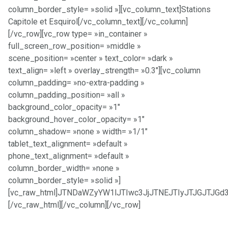
column_border_style= »solid »][vc_column_text]Stations
Capitole et Esquirol[/vc_column_text][/vc_column]
[/vc_row][vc_row type= »in_container »
full_screen_row_position= »middle »
scene_position= »center » text_color= »dark »
text_align= »left » overlay_strength= »0.3″][vc_column
column_padding= »no-extra-padding »
column_padding_position= »all »
background_color_opacity= »1″
background_hover_color_opacity= »1″
column_shadow= »none » width= »1/1″
tablet_text_alignment= »default »
phone_text_alignment= »default »
column_border_width= »none »
column_border_style= »solid »]
[vc_raw_html]JTNDaWZyYW1lJTIwc3JjJTNEJTIyJTJGJT
[/vc_raw_html][/vc_column][/vc_row]