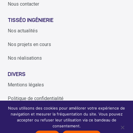
Nous contacter
TISSÉO INGÉNIERIE
Nos actualités
Nos projets en cours
Nos réalisations
DIVERS
Mentions légales
Politique de confidentialité
Nous utilisons des cookies pour améliorer votre expérience de
Alerte éthique
navigation et mesurer la fréquentation du site. Vous pouvez
accepter ou refuser leur utilisation via ce bandeau de
consentement.
2026
Tisseo Ingenierie - conçoit et réalise les transports de