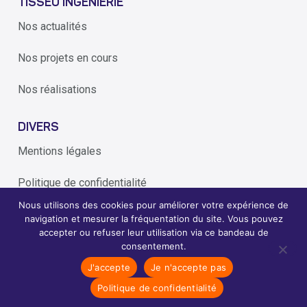
TISSÉO INGÉNIERIE
Nos actualités
Nos projets en cours
Nos réalisations
DIVERS
Mentions légales
Politique de confidentialité
Nous utilisons des cookies pour améliorer votre expérience de
Alerte éthique
navigation et mesurer la fréquentation du site. Vous pouvez
accepter ou refuser leur utilisation via ce bandeau de
consentement.
2026
Tisseo Ingenierie - conçoit et réalise les transports de
J'accepte
Je n'accepte pas
©
demain
Politique de confidentialité
Création du site internet par l'agence Periwinkle